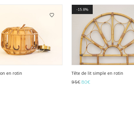
15.8%
on en rotin
Tête de lit simple en rotin
Le
Le
95
€
80
€
prix
prix
initial
actuel
était :
est :
95€.
80€.