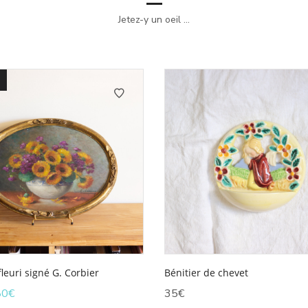
Jetez-y un oeil ...
leuri signé G. Corbier
Bénitier de chevet
Le
80
€
35
€
x
prix