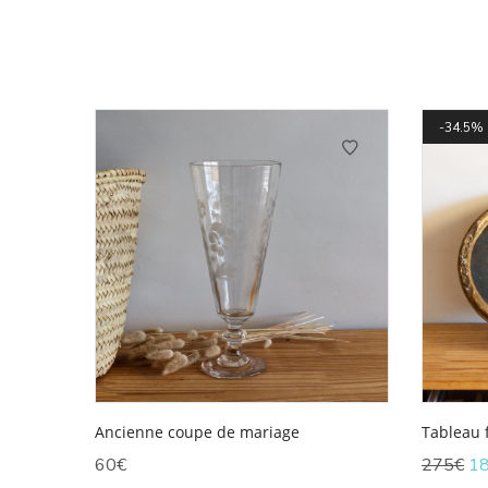
34.5%
Ancienne coupe de mariage
Tableau f
Le
60
€
275
€
1
pri