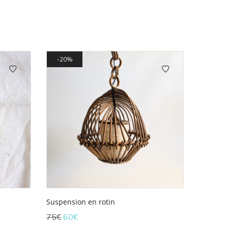
20%
Suspension en rotin
Le
Le
75
€
60
€
prix
prix