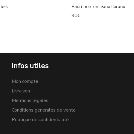
rbes
Haori noir rinceaux floraux
90
€
Infos utiles
Mon compte
Livraison
Mentions légales
Conditions générales de vente
Politique de confidentialité