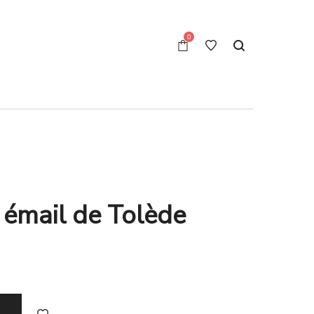
0
n émail de Tolède