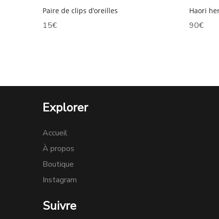
Haori he
Paire de clips d’oreilles
90
€
15
€
Explorer
Accueil
À propos
Boutique
Instagram
Suivre