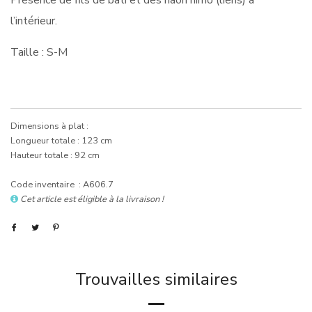
Présence de fils de bâti et des haori himo (liens) à
l’intérieur.
Taille : S-M
Dimensions à plat :
Longueur totale : 123 cm
Hauteur totale : 92 cm
Code inventaire : A606.7
Cet article est éligible à la livraison !
Trouvailles similaires