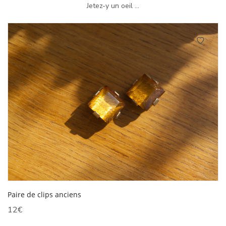
Jetez-y un oeil ...
Paire de clips anciens
12
€