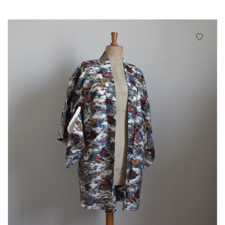
initial
actuel
était :
est :
20€.
16€.