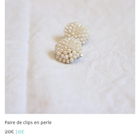
Paire de clips en perle
Le
Le
20
€
16
€
prix
prix