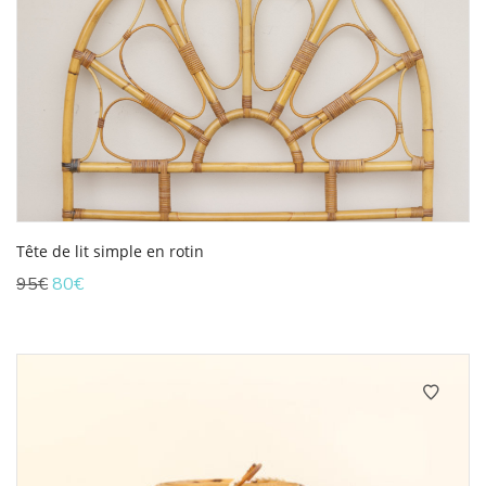
Tête de lit simple en rotin
Le
Le
95
€
80
€
prix
prix
initial
actuel
était :
est :
95€.
80€.