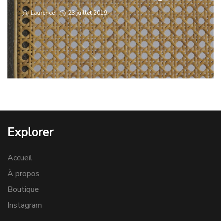
by
Posted
Laurence
23 juillet 2019
on
Explorer
Accueil
À propos
Boutique
Instagram