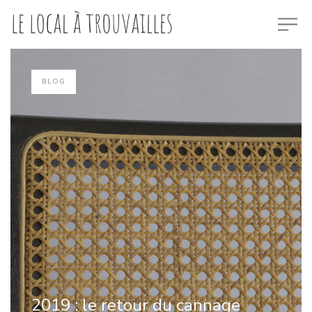
POSTED
BLOG
IN
2019 : le retour du cannage