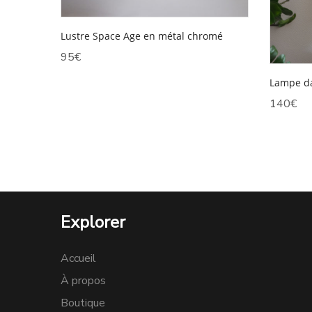
Lustre Space Age en métal chromé
95
€
Lampe da
140
€
Explorer
Accueil
À propos
Boutique