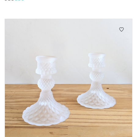
prix
prix
initial
actuel
était :
est :
95€.
80€.