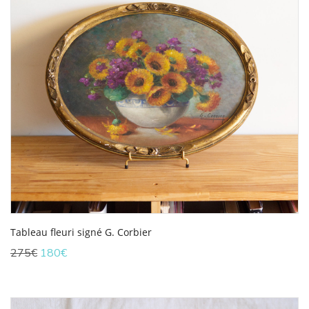
Tableau fleuri signé G. Corbier
Le
Le
275
€
180
€
prix
prix
initial
actuel
était :
est :
275€.
180€.