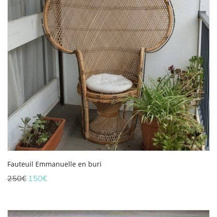
Fauteuil Emmanuelle en buri
Le
Le
250
€
150
€
prix
prix
initial
actuel
était :
est :