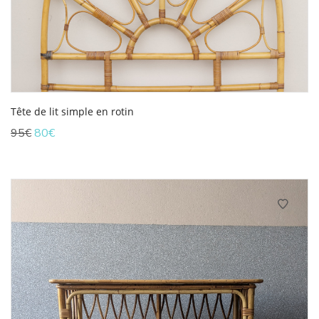
Tête de lit simple en rotin
Le
Le
95
€
80
€
prix
prix
initial
actuel
était :
est :
95€.
80€.