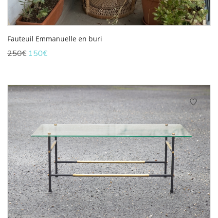
Fauteuil Emmanuelle en buri
Le
Le
250
€
150
€
prix
prix
initial
actuel
était :
est :
250€.
150€.