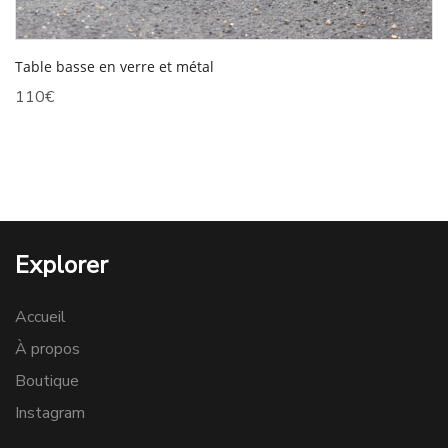
Table basse en verre et métal
110
€
Explorer
Accueil
À propos
Boutique
Instagram