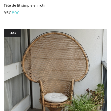
Tête de lit simple en rotin
Le
Le
95
€
80
€
prix
prix
initial
actuel
était :
est :
95€.
80€.
40%