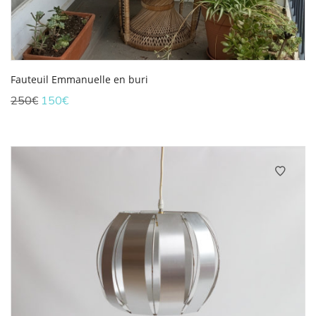
Fauteuil Emmanuelle en buri
Le
Le
250
€
150
€
prix
prix
initial
actuel
était :
est :
250€.
150€.