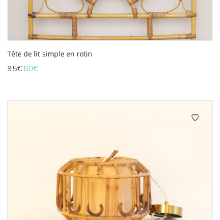
Tête de lit simple en rotin
Le
Le
95
€
80
€
prix
prix
initial
actuel
était :
est :
95€.
80€.