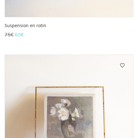
Suspension en rotin
Le
Le
75
€
60
€
prix
prix
initial
actuel
était :
est :
75€.
60€.