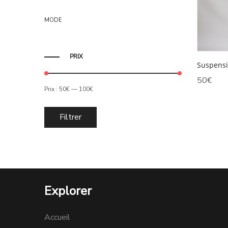
MODE
PRIX
Suspensi
50
€
Prix :
50€
—
100€
Prix
Prix
Filtrer
min
max
Explorer
Accueil