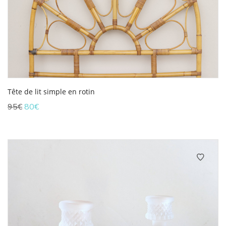
Tête de lit simple en rotin
Le
Le
95
€
80
€
prix
prix
initial
actuel
était :
est :
95€.
80€.