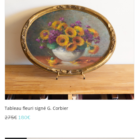
Tableau fleuri signé G. Corbier
Le
Le
275
€
180
€
prix
prix
initial
actuel
était :
est :