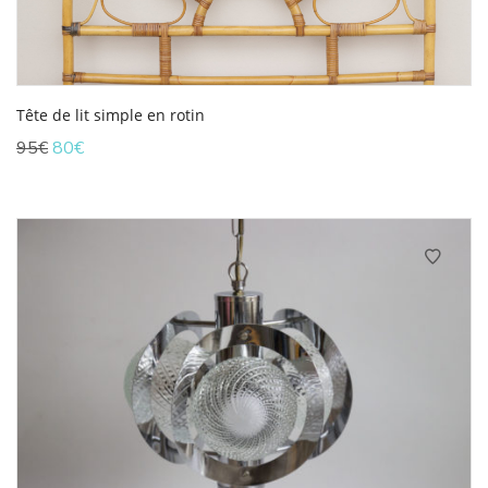
Tête de lit simple en rotin
Le
Le
95
€
80
€
prix
prix
initial
actuel
était :
est :
95€.
80€.