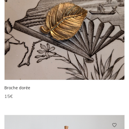
Broche dorée
15
€