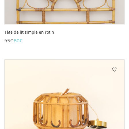
Tête de lit simple en rotin
Le
Le
95
€
80
€
prix
prix
initial
actuel
était :
est :
95€.
80€.