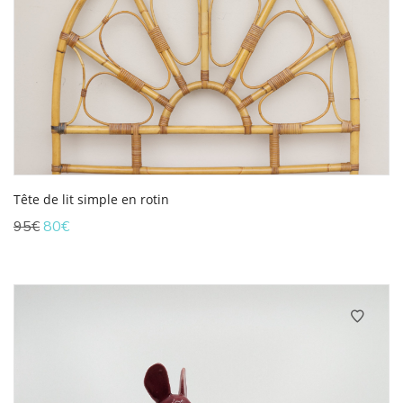
Tête de lit simple en rotin
Le
Le
95
€
80
€
prix
prix
initial
actuel
était :
est :
95€.
80€.