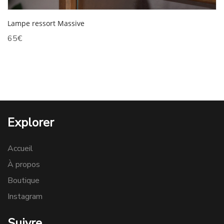
Lampe ressort Massive
65
€
Explorer
Accueil
À propos
Boutique
Instagram
Suivre