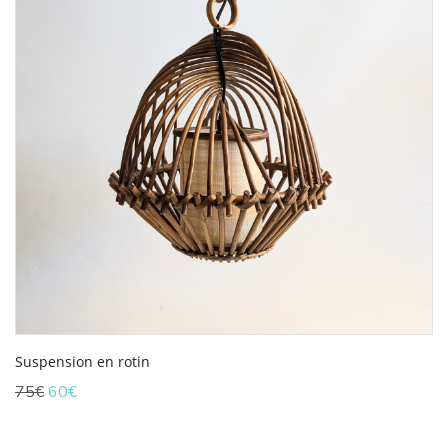
Suspension en rotin
Le
Le
75
€
60
€
prix
prix
initial
actuel