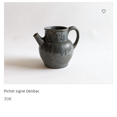
était :
est :
75€.
60€.
Pichet signé Denbac
30
€