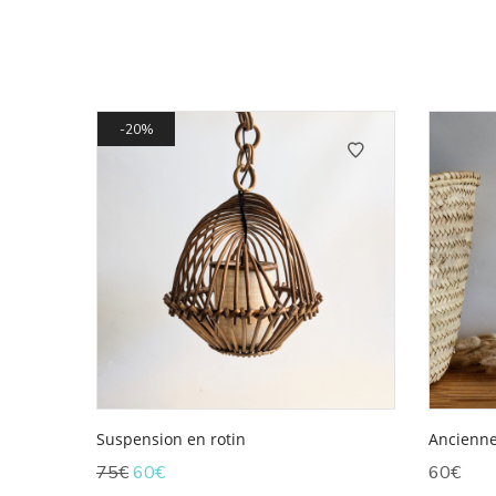
20%
Suspension en rotin
Ancienne
Le
Le
75
€
60
€
60
€
prix
prix