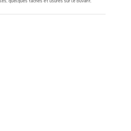
fêles, quelques tâches et usures sur le buvant.