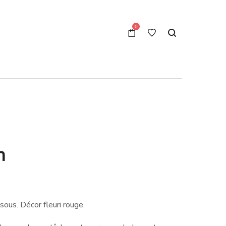
0
n
ous. Décor fleuri rouge.