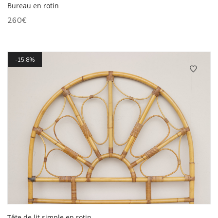
Bureau en rotin
260
€
15.8%
Tête de lit simple en rotin