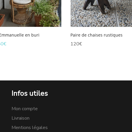
Paire de chaises rustiques
 Emmanuelle en buri
Le
120
€
50
€
x
prix
tial
actuel
it :
est :
0€.
150€.
Infos utiles
Mon compte
Livraison
Mentions légales