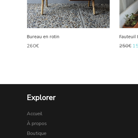
Bureau en rotin
Fauteuil
Le
260
€
250
€
1
pri
ini
éta
25
Explorer
Accueil
À propos
Boutique