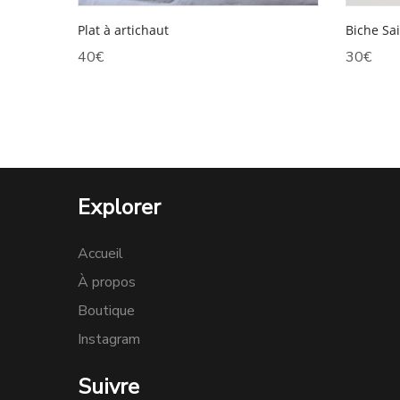
Plat à artichaut
Biche Sa
40
€
30
€
Explorer
Accueil
À propos
Boutique
Instagram
Suivre