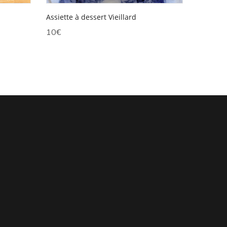
Assiette à dessert Vieillard
10
€