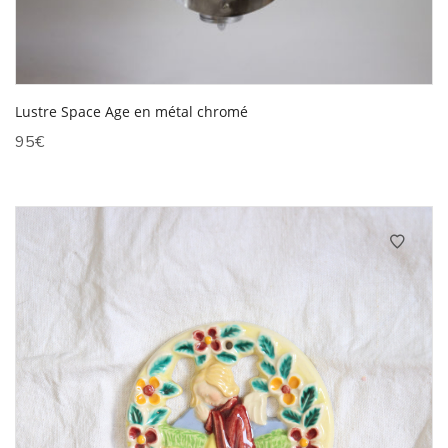
Lustre Space Age en métal chromé
95
€