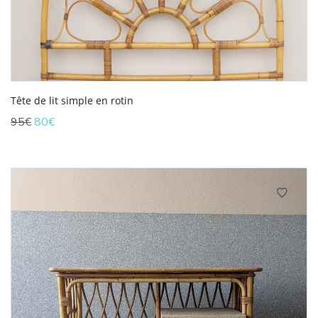
Tête de lit simple en rotin
Le
Le
95
€
80
€
prix
prix
initial
actuel
était :
est :
95€.
80€.