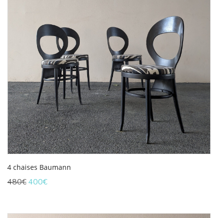
4 chaises Baumann
Le
Le
480
€
400
€
prix
prix
initial
actuel
était :
est :