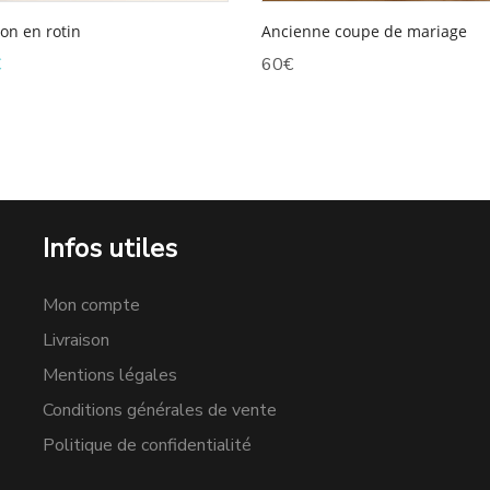
on en rotin
Ancienne coupe de mariage
Le
€
60
€
prix
al
actuel
t :
est :
.
60€.
Infos utiles
Mon compte
Livraison
Mentions légales
Conditions générales de vente
Politique de confidentialité