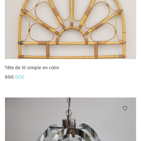
Tête de lit simple en rotin
Le
Le
95
€
80
€
prix
prix
initial
actuel
était :
est :
95€.
80€.