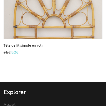
Tête de lit simple en rotin
Le
Le
95
€
80
€
prix
prix
initial
actuel
était :
est :
95€.
80€.
Explorer
Accueil