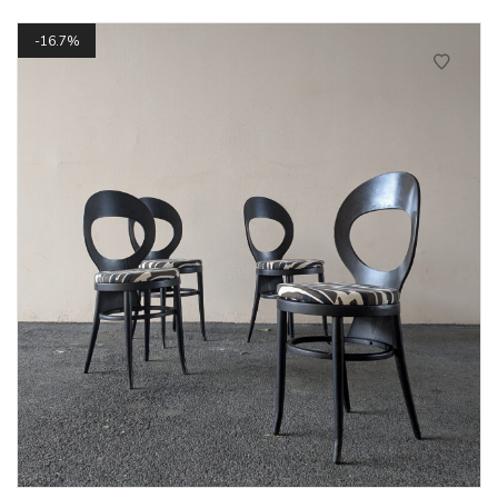
était :
est :
250€.
150€.
16.7%