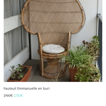
Fauteuil Emmanuelle en buri
Le
Le
250
€
150
€
prix
prix
initial
actuel