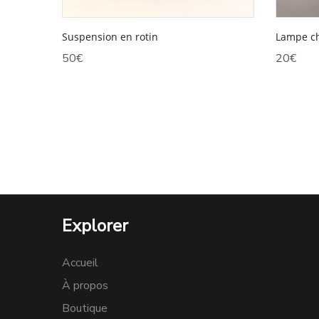
Suspension en rotin
Lampe c
50
€
20
€
Explorer
Accueil
À propos
Boutique