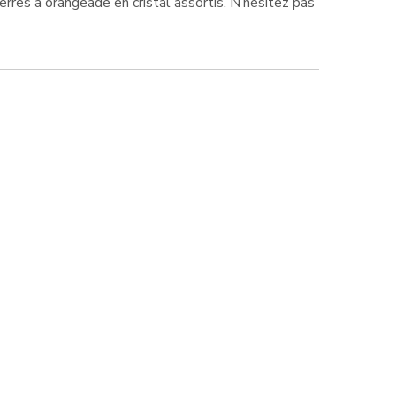
rres à orangeade en cristal assortis. N’hésitez pas