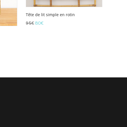
Tête de lit simple en rotin
Le
Le
95
€
80
€
prix
prix
initial
actuel
était :
est :
95€.
80€.