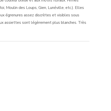
e couleur bleue et aux motifs floraux. Firmes
i, Moulin des Loups, Gien, Lunéville, etc.). Elles
eux égrenures assez discrètes et visibles sous
 deux assiettes sont légèrement plus blanches. Très