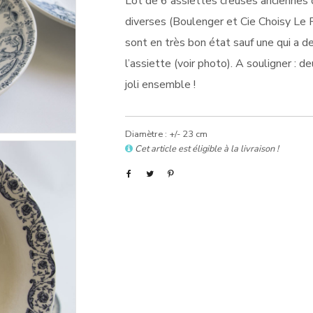
Lot de 6 assiettes creuses anciennes d
diverses (Boulenger et Cie Choisy Le Ro
sont en très bon état sauf une qui a d
l’assiette (voir photo). A souligner :
joli ensemble !
Diamètre : +/- 23 cm
Cet article est éligible à la livraison !