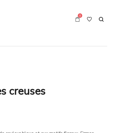
0
es creuses