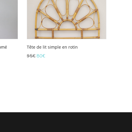
romé
Tête de lit simple en rotin
Le
Le
95
€
80
€
prix
prix
initial
actuel
était :
est :
95€.
80€.