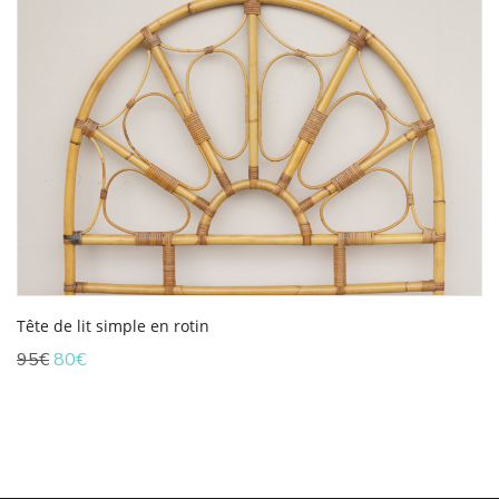
Tête de lit simple en rotin
Le
Le
95
€
80
€
prix
prix
initial
actuel
était :
est :
95€.
80€.