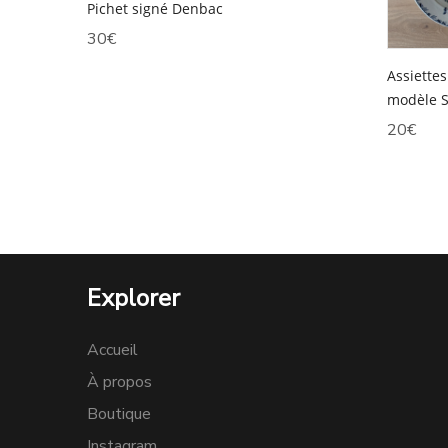
Pichet signé Denbac
30
€
Assiette
modèle S
20
€
Explorer
Accueil
À propos
Boutique
Instagram