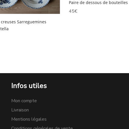
Paire de dessous de bouteilles 
45
€
s creuses Sarreguemines
tella
Infos utiles
Mon compte
Livraison
Mentions légales
Conditions générales de vente