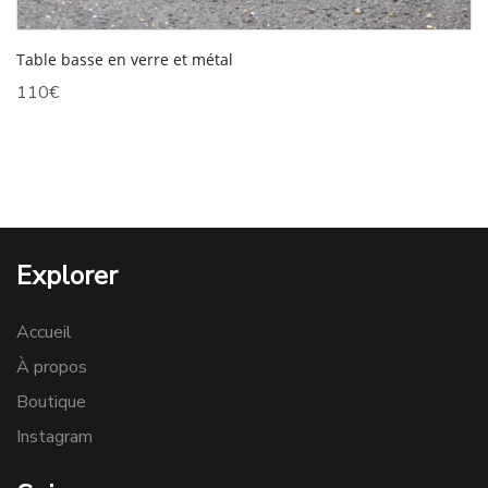
Table basse en verre et métal
110
€
Explorer
Accueil
À propos
Boutique
Instagram