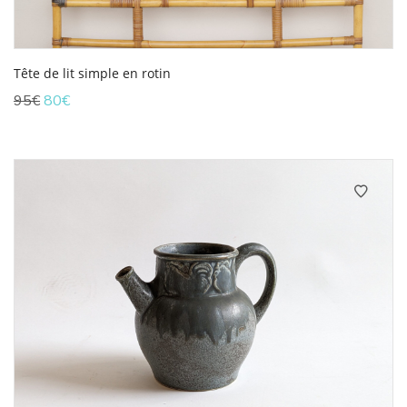
Tête de lit simple en rotin
Le
Le
95
€
80
€
prix
prix
initial
actuel
était :
est :
95€.
80€.