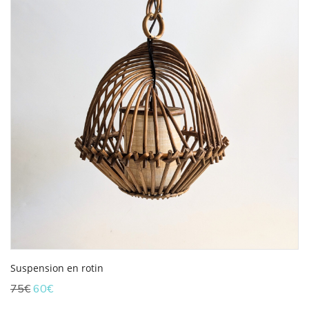
Suspension en rotin
Le
Le
75
€
60
€
prix
prix