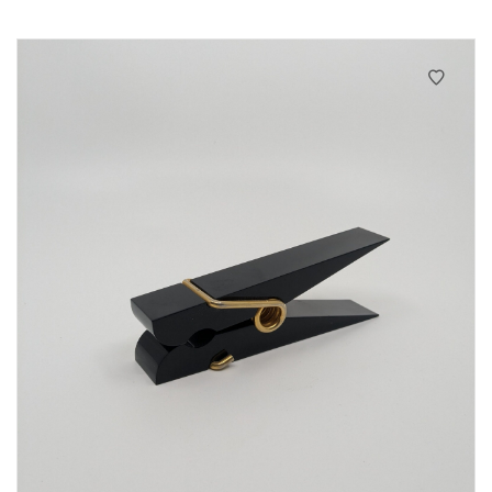
initial
actuel
était :
est :
75€.
60€.