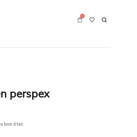
0
en perspex
s bon état.