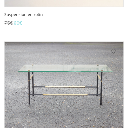
Suspension en rotin
Le
Le
75
€
60
€
prix
prix
initial
actuel
était :
est :
75€.
60€.