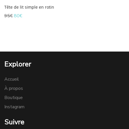
Tête de lit simple en rotin
Le
Le
95
€
80
€
prix
prix
initial
actuel
était :
est :
95€.
80€.
Explorer
Accueil
À propos
Boutique
Instagram
Suivre