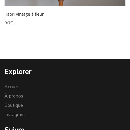
Haori vintage à fleur
90
€
Explorer
Accueil
À propos
Boutique
Instagram