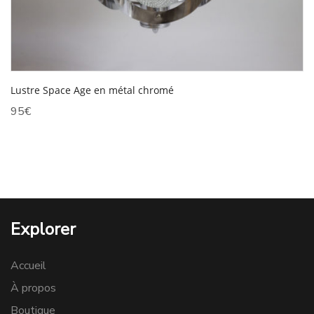
Lustre Space Age en métal chromé
95
€
Explorer
Accueil
À propos
Boutique