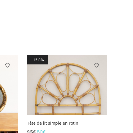
15.8%
Tête de lit simple en rotin
Le
Le
95
€
80
€