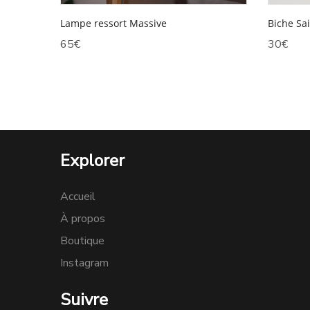
Lampe ressort Massive
Biche Sa
65
€
30
€
Explorer
Accueil
À propos
Boutique
Instagram
Suivre