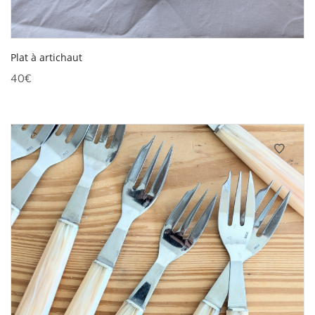
Plat à artichaut
40
€