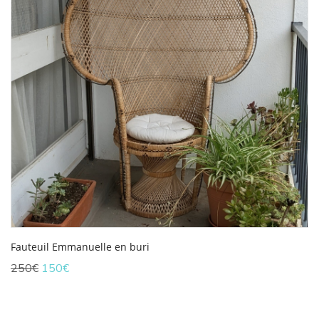
Fauteuil Emmanuelle en buri
Le
Le
250
€
150
€
prix
prix
initial
actuel
était :
est :