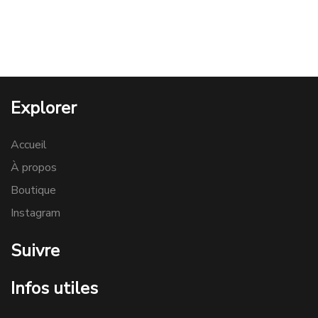
prix
prix
initial
actuel
était :
est :
95€.
80€.
Explorer
Accueil
À propos
Boutique
Instagram
Suivre
Infos utiles