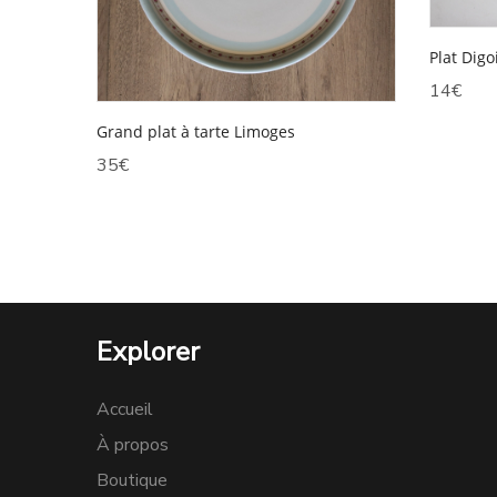
Plat Dig
14
€
Grand plat à tarte Limoges
35
€
Explorer
Accueil
À propos
Boutique