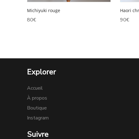
Michiyuki rouge
Haori ch
80
€
90
€
Explorer
Accueil
À propos
Boutique
Instagram
Suivre