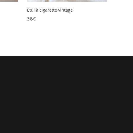
Étui à cigarette vintage
38
€