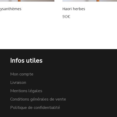
rysanthèmes
Haori herbes
90
€
Infos utiles
Mon compte
Livraison
Mentions légales
Conditions générales de vente
Politique de confidentialité